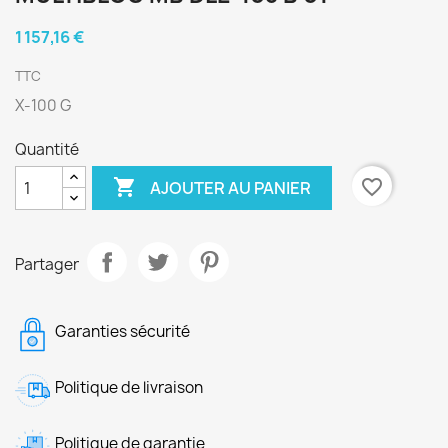
1 157,16 €
TTC
X-100 G
Quantité

favorite_border
AJOUTER AU PANIER
Partager
Garanties sécurité
Politique de livraison
Politique de garantie