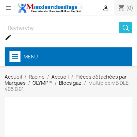
shopping_cart


(0)

MENU
Accueil
Racine
Accueil
Pièces détachées par
Marques
OLYMP ®
Blocs gaz
Multibloc MB DLE
405 B 01