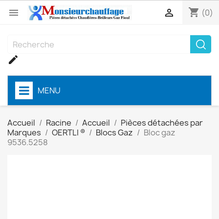
shopping_cart


(0)

MENU
Accueil
Racine
Accueil
Pièces détachées par
Marques
OERTLI ®
Blocs Gaz
Bloc gaz
9536.5258