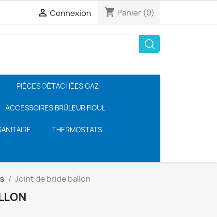
shopping_cart

Panier
(0)
Connexion
PIÈCES DÉTACHÉES GAZ
ACCESSOIRES BRÛLEUR FIOUL
ANITAIRE
THERMOSTATS
es
Joint de bride ballon
ALLON