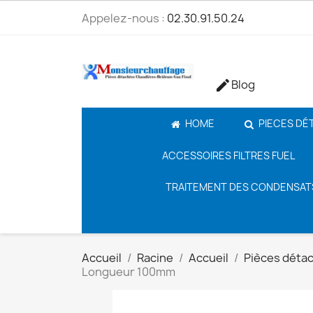
Appelez-nous :
02.30.91.50.24
Blog

HOME
PIECES DÉ
ACCESSOIRES FILTRES FUEL
TRAITEMENT DES CONDENSAT
Accueil
Racine
Accueil
Pièces déta
Longueur 100mm