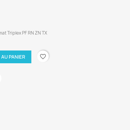
M
at Triplex PF RN ZN TX
favorite_border
 AU PANIER