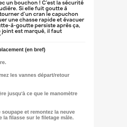
ec un bouchon ! C'est la sécurité
dière. Si elle fuit goutte à
 tourner d'un cran le capuchon
er une chasse rapide et évacuer
utte-à-goutte persiste après ça,
 joint est marqué, il faut
"
lacement (en bref)
re.
ermez les vannes départ/retour
ère jusqu'à ce que le manomètre
e soupape et remontez la neuve
 la filasse sur le filetage mâle.