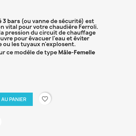
 3 bars
(ou vanne de sécurité) est
 vital pour votre chaudière Ferroli.
i la pression du circuit de chauffage
'ouvre pour évacuer l'eau et éviter
e ou les tuyaux n'explosent.
pour ce modèle de type
Mâle-Femelle
favorite_border
 AU PANIER