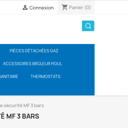
shopping_cart

Panier
(0)
Connexion
PIÈCES DÉTACHÉES GAZ
ACCESSOIRES BRÛLEUR FIOUL
ANITAIRE
THERMOSTATS
e sécurité MF 3 bars
É MF 3 BARS