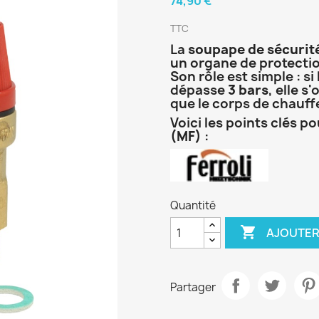
74,90 €
TTC
La
soupape de sécurité
un organe de protection
Son rôle est simple : s
dépasse
3 bars
, elle s
que le corps de chauff
Voici les points clés 
(MF)
:
Quantité

AJOUTER
Partager