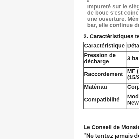
Impureté sur le sièg
de boue s'est coinc
une ouverture. Mêm
bar, elle continue d
2. Caractéristiques t
Caractéristique
Déta
Pression de
3 ba
décharge
MF (
Raccordement
(15/
Matériau
Cor
Modè
Compatibilité
New 
Le Conseil de
Monsie
"Ne tentez jamais d