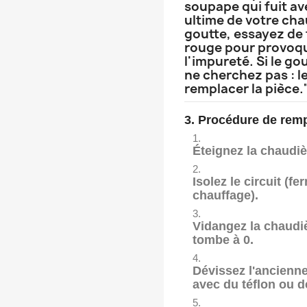
soupape qui fuit av
ultime de votre chau
goutte, essayez de
rouge pour provoqu
l'impureté. Si le go
ne cherchez pas : le
remplacer la pièce.
3. Procédure de remp
Éteignez
la chaudiè
Isolez
le circuit (f
chauffage).
Vidangez
la chaudi
tombe à
0
.
Dévissez l'ancienn
avec du téflon ou de