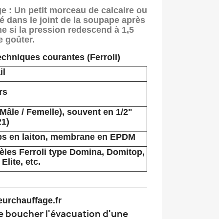
e :
Un petit morceau de calcaire ou
é dans le joint de la soupape après
e si la pression redescend à 1,5
e goûter.
echniques courantes (Ferroli)
il
rs
Mâle / Femelle), souvent en 1/2"
21)
ps en laiton, membrane en EPDM
les Ferroli type Domina, Domitop,
Elite, etc.
urchauffage.fr
e boucher l'évacuation d'une