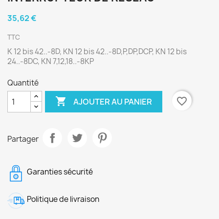
35,62 €
TTC
K 12 bis 42..-8D, KN 12 bis 42..-8D,P,DP,DCP, KN 12 bis
24..-8DC, KN 7,12,18..-8KP
Quantité

favorite_border
AJOUTER AU PANIER
Partager
Garanties sécurité
Politique de livraison