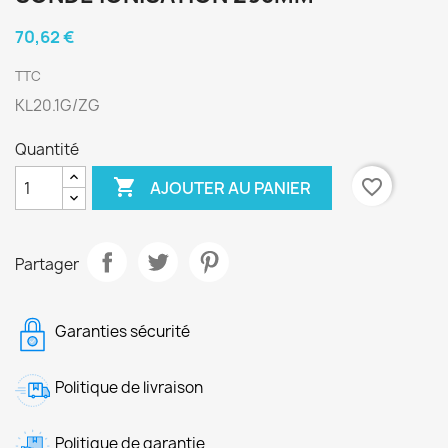
70,62 €
TTC
KL20.1G/ZG
Quantité

favorite_border
AJOUTER AU PANIER
Partager
Garanties sécurité
Politique de livraison
Politique de garantie