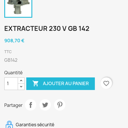
EXTRACTEUR 230 V GB 142
908,70 €
TTC
GB142
Quantité

favorite_border
AJOUTER AU PANIER
Partager
Garanties sécurité