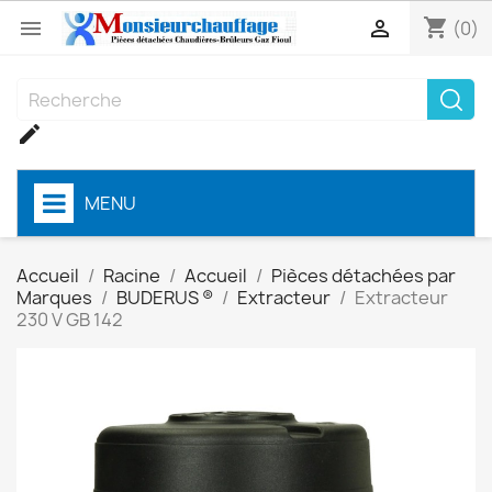
shopping_cart


(0)

MENU
Accueil
Racine
Accueil
Pièces détachées par
Marques
BUDERUS ®
Extracteur
Extracteur
230 V GB 142