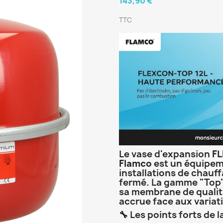
143,90 €
TTC
Le vase d'expansion
FL
Flamco
est un équipem
installations de chauff
fermé.
La gamme "Top" 
sa membrane de qualit
accrue face aux variat
🔧 Les points forts d