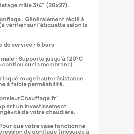
iletage mâle
3/4" (20x27)
.
onflage :
Généralement réglé à
(à vérifier sur l'étiquette selon la
 de service :
6 bars
.
male :
Supporte jusqu'à
120°C
n continu sur la membrane).
r laqué rouge haute résistance
 à faible perméabilité.
MonsieurChauffage.fr"
op
est un investissement
ongévité de votre chaudière.
Pour que votre vase fonctionne
 pression de gonflage (mesurée à