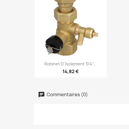
Aperçu rapide

Robinet D´isolement 3/4"...
14,82 €
Commentaires (0)