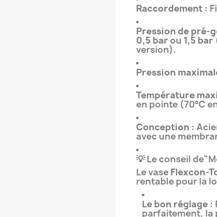
Raccordement :
F
Pression de pré-g
0,5 bar
ou
1,5 bar
version).
Pression maximale
Température maxi
en pointe (70°C e
Conception :
Acie
avec une membrane
💡 Le conseil de"
Le vase
Flexcon-T
rentable pour la l
Le bon réglage :
parfaitement, la