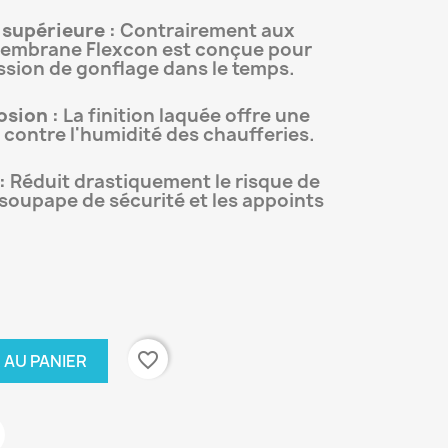
supérieure :
Contrairement aux
membrane Flexcon est conçue pour
ession de gonflage dans le temps.
sion :
La finition laquée offre une
 contre l'humidité des chaufferies.
:
Réduit drastiquement le risque de
soupape de sécurité et les appoints
favorite_border
 AU PANIER