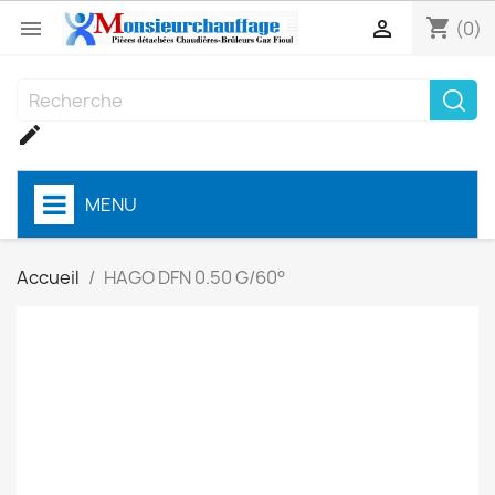
shopping_cart


(0)

MENU
Accueil
HAGO DFN 0.50 G/60°