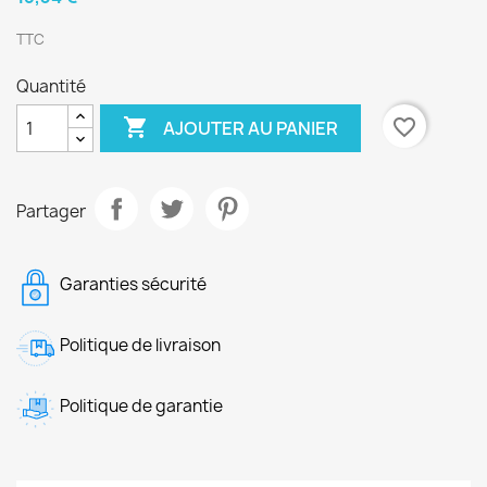
TTC
Quantité

favorite_border
AJOUTER AU PANIER
Partager
Garanties sécurité
Politique de livraison
Politique de garantie