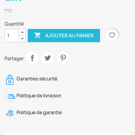
TTC
Quantité

favorite_border
AJOUTER AU PANIER
Partager
Garanties sécurité
Politique de livraison
Politique de garantie