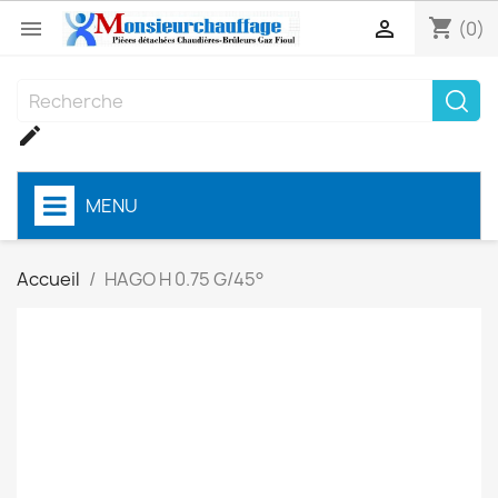
shopping_cart


(0)

MENU
Accueil
HAGO H 0.75 G/45°