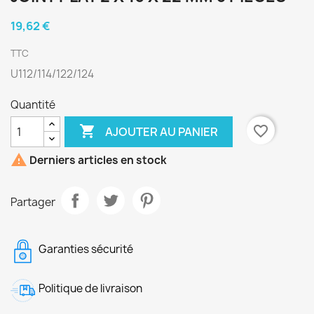
19,62 €
TTC
U112/114/122/124
Quantité

favorite_border
AJOUTER AU PANIER

Derniers articles en stock
Partager
Garanties sécurité
Politique de livraison