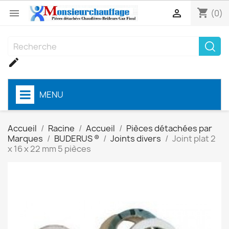
shopping_cart


(0)

MENU
Accueil
Racine
Accueil
Pièces détachées par
Marques
BUDERUS ®
Joints divers
Joint plat 2
x 16 x 22 mm 5 pièces