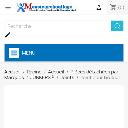
shopping_cart


(0)

MENU
Accueil
Racine
Accueil
Pièces détachées par
Marques
JUNKERS ®
Joints
Joint pour brûleur