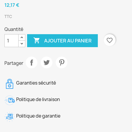
12,17 €
TTC
Quantité

favorite_border
AJOUTER AU PANIER
Partager
Garanties sécurité
Politique de livraison
Politique de garantie