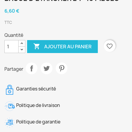
6,60 €
TTC
Quantité

favorite_border
AJOUTER AU PANIER
Partager
Garanties sécurité
Politique de livraison
Politique de garantie