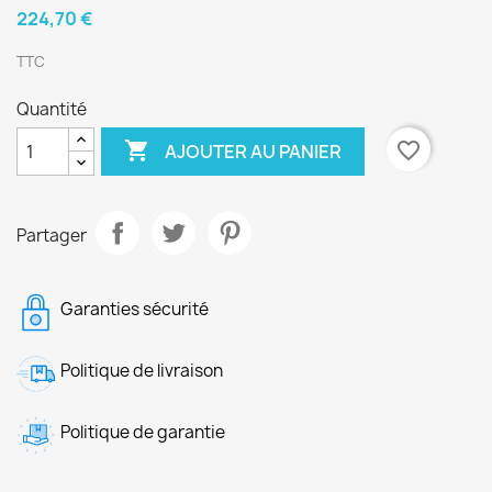
224,70 €
TTC
Quantité

favorite_border
AJOUTER AU PANIER
Partager
Garanties sécurité
Politique de livraison
Politique de garantie