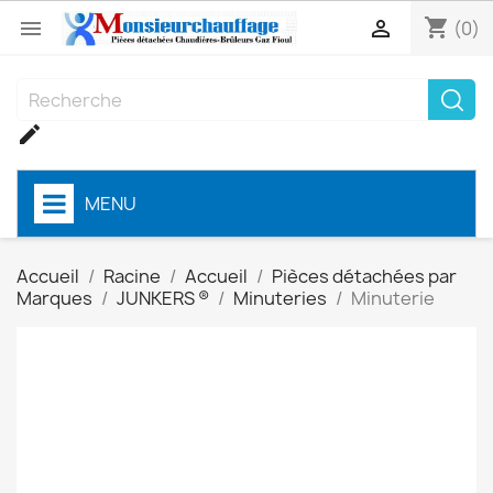
shopping_cart


(0)

MENU
Accueil
Racine
Accueil
Pièces détachées par
Marques
JUNKERS ®
Minuteries
Minuterie