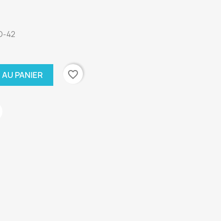
 O-42
favorite_border
 AU PANIER