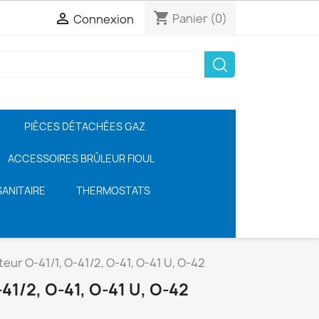
shopping_cart

Panier
(0)
Connexion
PIÈCES DÉTACHÉES GAZ
ACCESSOIRES BRÛLEUR FIOUL
ANITAIRE
THERMOSTATS
eur O-41/1, O-41/2, O-41, O-41 U, O-42
1/2, O-41, O-41 U, O-42