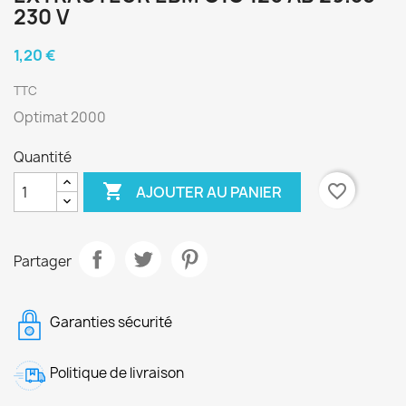
230 V
1,20 €
TTC
Optimat 2000
Quantité

favorite_border
AJOUTER AU PANIER
Partager
Garanties sécurité
Politique de livraison