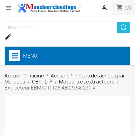
shopping_cart


(0)

MENU
Accueil
Racine
Accueil
Pièces détachées par
Marques
OERTLI ®
Moteurs et extracteurs
Extracteur EBM G1G 126 AB 29.58 230 V