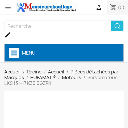
shopping_cart


(0)

MENU
Accueil
Racine
Accueil
Pièces détachées par
Marques
HOFAMAT ®
Moteurs
Servomoteur
LKS 131-17 K30.0GZRII