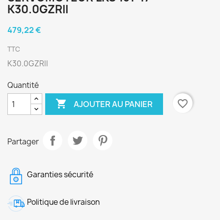
K30.0GZRII
479,22 €
TTC
K30.0GZRII
Quantité

favorite_border
AJOUTER AU PANIER
Partager
Garanties sécurité
Politique de livraison