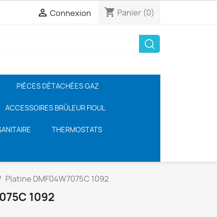
shopping_cart

Panier
(0)
Connexion
PIÈCES DÉTACHÉES GAZ
ACCESSOIRES BRÛLEUR FIOUL
ANITAIRE
THERMOSTATS
Platine DMF04W7075C 1092
075C 1092