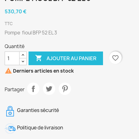
530,70 €
TTC
Pompe fioul BFP 52 EL 3
Quantité

favorite_border
AJOUTER AU PANIER

Derniers articles en stock
Partager
Garanties sécurité
Politique de livraison