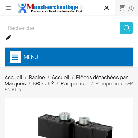
shopping_cart


(0)

MENU
Accueil
Racine
Accueil
Pièces détachées par
Marques
BROTJE®
Pompe fioul
Pompe fioul BFP
52 EL 3