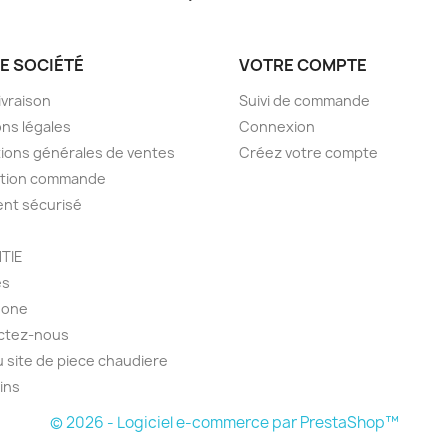
E SOCIÉTÉ
VOTRE COMPTE
livraison
Suivi de commande
ns légales
Connexion
ions générales de ventes
Créez votre compte
ction commande
nt sécurisé
TIE
es
hone
ctez-nous
u site de piece chaudiere
ins
© 2026 - Logiciel e-commerce par PrestaShop™