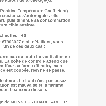
fe autour de
$70\text{W}$
.
Positive Température Coefficient)
 résistance s'autorégule : elle
part, puis diminue sa consommation
ure cible atteinte.
chauffeur HS
r
67903027
était défaillant, vous
l'un de ces deux cas :
arre pas du tout :
La ventilation ne
. La boîte de contrôle attend que
auffeur se ferme (fil noir), mais
ce est coupée, rien ne se passe.
léatoire :
Le fioul n'est pas assez
sation est mauvaise et la flamme
duit beaucoup de suie.
tage de MONSIEURCHAUFFAGE.FR