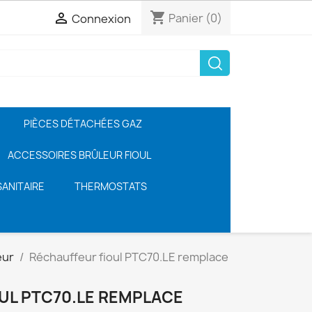
shopping_cart

Panier
(0)
Connexion
PIÈCES DÉTACHÉES GAZ
ACCESSOIRES BRÛLEUR FIOUL
ANITAIRE
THERMOSTATS
eur
Réchauffeur fioul PTC70.LE remplace
UL PTC70.LE REMPLACE