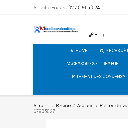
Appelez-nous :
02.30.91.50.24
Blog

HOME
PIECES DÉ
ACCESSOIRES FILTRES FUEL
TRAITEMENT DES CONDENSAT
Accueil
Racine
Accueil
Pièces déta
67903027