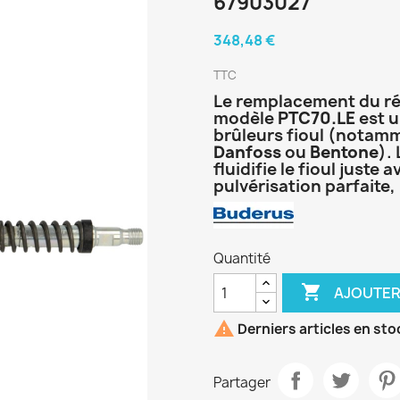
67903027
348,48 €
TTC
Le remplacement du ré
modèle
PTC70.LE
est u
brûleurs fioul (notam
Danfoss
ou
Bentone
).
fluidifie le fioul juste
pulvérisation parfaite
Quantité

AJOUTER

Derniers articles en sto
Partager