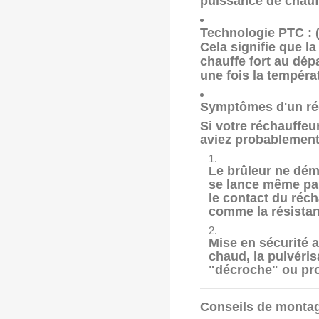
puissance de chauf
Technologie PTC :
(
Cela signifie que la
chauffe fort au dé
une fois la températ
Symptômes d'un ré
Si votre réchauffeu
aviez probablement 
Le brûleur ne dém
se lance même pas
le contact du réch
comme la résistan
Mise en sécurité a
chaud, la pulvéri
"décroche" ou pro
Conseils de mon