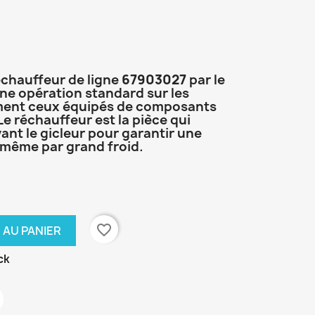
chauffeur de ligne
67903027
par le
ne opération standard sur les
ment ceux équipés de composants
 Le réchauffeur est la pièce qui
 avant le gicleur pour garantir une
, même par grand froid.
favorite_border
 AU PANIER
ck