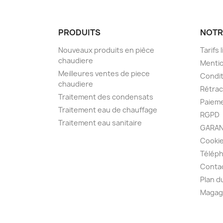
PRODUITS
NOTR
Nouveaux produits en pièce
Tarifs 
chaudiere
Mentio
Meilleures ventes de piece
Condit
chaudiere
Rétra
Traitement des condensats
Paieme
Traitement eau de chauffage
RGPD
Traitement eau sanitaire
GARAN
Cooki
Télép
Conta
Plan d
Magag