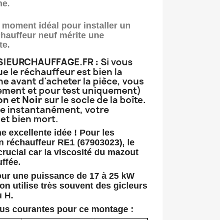
me.
 moment idéal pour installer un
chauffeur neuf mérite une
te.
NSIEURCHAUFFAGE.FR :
Si vous
e le réchauffeur est bien la
e avant d'acheter la pièce, vous
ment et pour test uniquement)
on
et
Noir
sur le socle de la boîte.
re instantanément, votre
 et bien mort.
e excellente idée ! Pour les
un réchauffeur
RE1 (67903023)
, le
crucial car la viscosité du mazout
ffée.
pour une puissance de
17 à 25 kW
on utilise très souvent des gicleurs
u H
.
lus courantes pour ce montage :