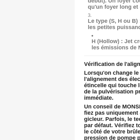
début). Un foyer co
qu'un foyer long et 
Le type (S, H ou B) 
les petites puissan
H (Hollow) :
Jet cr
les émissions de 
Vérification de l'ali
Lorsqu'on change le 
l'alignement des éle
étincelle qui touche 
de la pulvérisation 
immédiate.
Un conseil de MON
fiez pas uniquement à
gicleur. Parfois, le 
par défaut. Vérifiez 
le côté de votre brûleu
pression de pompe p