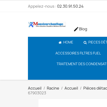
Appelez-nous :
02.30.91.50.24
Blog

HOME
PIECES DÉ
ACCESSOIRES FILTRES FUEL
TRAITEMENT DES CONDENSAT
Accueil
Racine
Accueil
Pièces déta
67903023