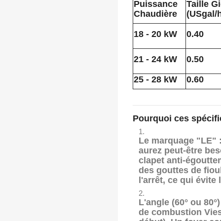
Puissance
Taille G
Chaudière
(USgal/
18 - 20 kW
0.40
21 - 24 kW
0.50
25 - 28 kW
0.60
Pourquoi ces spécifi
Le marquage "LE" 
aurez peut-être bes
clapet anti-égoutte
des gouttes de fiou
l'arrêt, ce qui évi
L'angle (60° ou 80°)
de combustion Vie