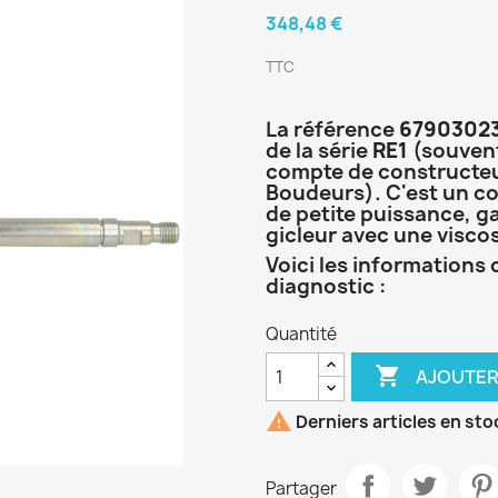
348,48 €
TTC
La référence
6790302
de la série
RE1
(souvent
compte de constructe
Boudeurs). C'est un co
de petite puissance, g
gicleur avec une viscos
Voici les informations
diagnostic :
Quantité

AJOUTER

Derniers articles en sto
Partager