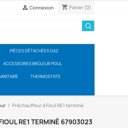
shopping_cart

Panier
(0)
Connexion
PIÈCES DÉTACHÉES GAZ
ACCESSOIRES BRÛLEUR FIOUL
ANITAIRE
THERMOSTATS
eur
Préchauffeur à Fioul RE1 terminé
IOUL RE1 TERMINÉ 67903023