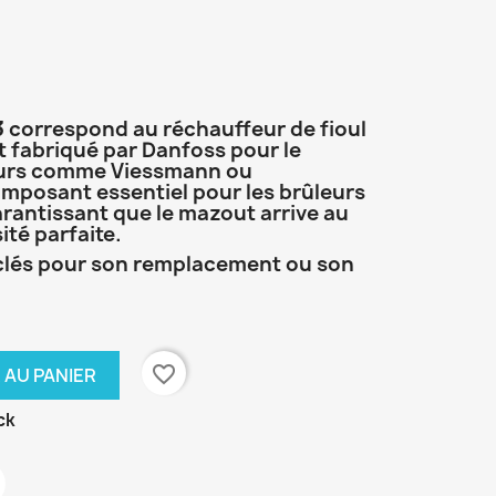
3
correspond au réchauffeur de fioul
 fabriqué par Danfoss pour le
urs comme Viessmann ou
mposant essentiel pour les brûleurs
arantissant que le mazout arrive au
ité parfaite.
 clés pour son remplacement ou son
favorite_border
 AU PANIER
ck