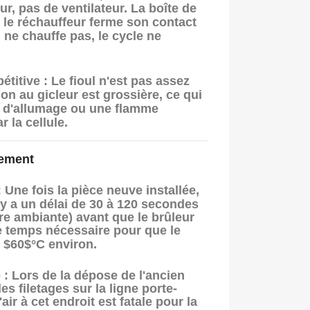
ur, pas de ventilateur. La boîte de
 le réchauffeur ferme son contact
'il ne chauffe pas, le cycle ne
étitive :
Le fioul n'est pas assez
tion au gicleur est grossière, ce qui
 d'allumage ou une flamme
r la cellule.
cement
:
Une fois la pièce neuve installée,
 y a un délai de
30 à 120 secondes
re ambiante) avant que le brûleur
le temps nécessaire pour que le
s
$60$
°C environ.
 :
Lors de la dépose de l'ancien
des filetages sur la ligne porte-
air à cet endroit est fatale pour la