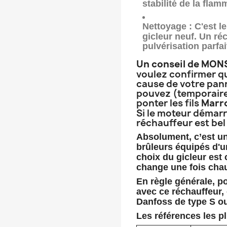
stabilité de la flam
Nettoyage :
C'est le
gicleur neuf
. Un ré
pulvérisation parfai
Un conseil de MO
voulez confirmer qu
cause de votre pann
pouvez (temporaire
ponter les fils
Marr
Si le moteur démar
réchauffeur est bel
Absolument, c’est un
brûleurs équipés d'
choix du gicleur est 
change une fois chau
En règle générale, 
avec ce réchauffeur, 
Danfoss de type S o
Les références les p