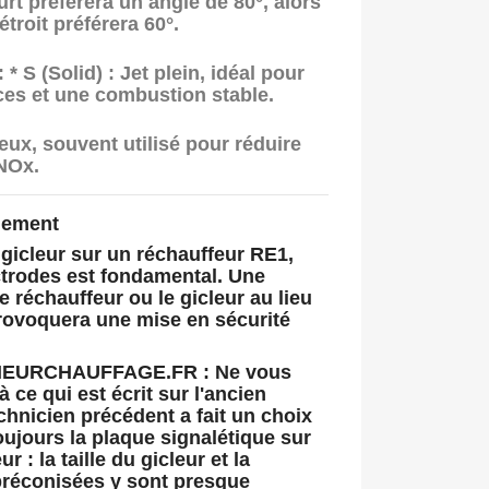
urt préférera un angle de
80°
, alors
étroit préférera
60°
.
:
*
S (Solid) :
Jet plein, idéal pour
ces et une combustion stable.
eux, souvent utilisé pour réduire
NOx.
gnement
gicleur sur un réchauffeur RE1,
ctrodes est fondamental. Une
le réchauffeur ou le gicleur au lieu
provoquera une mise en sécurité
SIEURCHAUFFAGE.FR :
Ne vous
 ce qui est écrit sur l'ancien
technicien précédent a fait un choix
toujours la plaque signalétique sur
r : la taille du gicleur et la
réconisées y sont presque