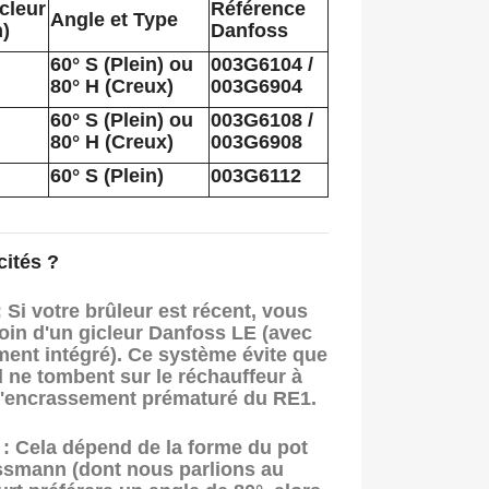
icleur
Référence
Angle et Type
h)
Danfoss
60° S (Plein) ou
003G6104 /
80° H (Creux)
003G6904
60° S (Plein) ou
003G6108 /
80° H (Creux)
003G6908
60° S (Plein)
003G6112
cités ?
:
Si votre brûleur est récent, vous
oin d'un gicleur
Danfoss LE
(avec
ment intégré). Ce système évite que
l ne tombent sur le réchauffeur à
te l'encrassement prématuré du
RE1
.
 :
Cela dépend de la forme du pot
ssmann (dont nous parlions au