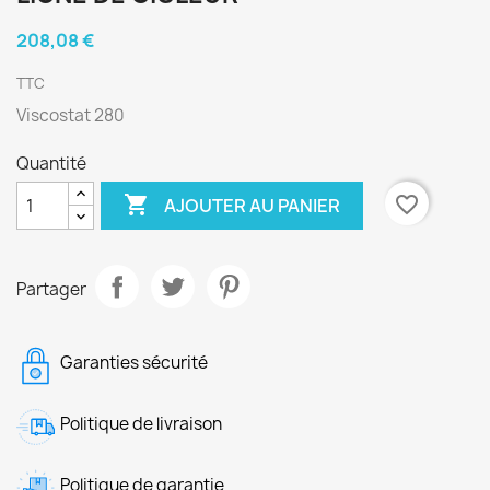
208,08 €
TTC
Viscostat 280
Quantité

favorite_border
AJOUTER AU PANIER
Partager
Garanties sécurité
Politique de livraison
Politique de garantie