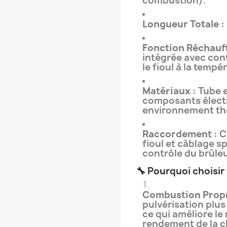
combustion).
Longueur Totale :
Fonction Réchauff
intégrée avec co
le fioul à la temp
Matériaux :
Tube e
composants électr
environnement th
Raccordement :
C
fioul et câblage s
contrôle du brûleu
🔧 Pourquoi choisir 
Combustion Propr
pulvérisation plus 
ce qui améliore le
rendement de la c