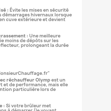
sé :
Évite les mises en sécurité
es démarrages hivernaux lorsque
é en cuve extérieure et devient
crassement :
Une meilleure
ie moins de dépôts sur les
éflecteur, prolongeant la durée
"MonsieurChauffage.fr"
avec réchauffeur Olymp
est un
t et de performance, mais elle
tion particulière lors de
e :
Si votre brûleur met
ps à démarrer (le voyant