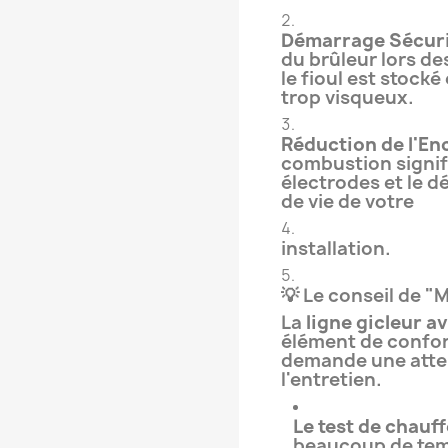
Démarrage Sécuri
du brûleur lors d
le fioul est stock
trop visqueux.
Réduction de l'En
combustion signif
électrodes et le d
de vie de votre
installation.
💡 Le conseil de 
La
ligne gicleur 
élément de confor
demande une atten
l'entretien.
Le test de chauff
beaucoup de tem