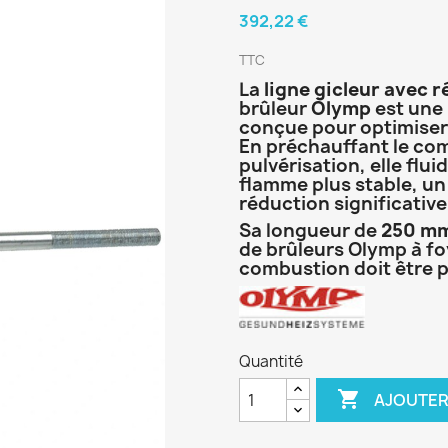
392,22 €
TTC
La
ligne gicleur avec 
brûleur
Olymp
est une 
conçue pour optimiser
En préchauffant le com
pulvérisation, elle flui
flamme plus stable, un 
réduction significative
Sa longueur de
250 m
de brûleurs Olymp à fo
combustion doit être 
Quantité

AJOUTER