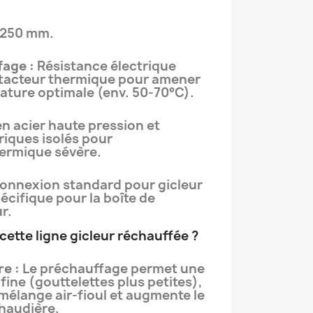
250 mm.
age :
Résistance électrique
ntacteur thermique pour amener
érature optimale (env. 50-70°C).
n acier haute pression et
iques isolés pour
ermique sévère.
onnexion standard pour gicleur
pécifique pour la boîte de
r.
cette ligne gicleur réchauffée ?
e :
Le préchauffage permet une
fine (gouttelettes plus petites),
 mélange air-fioul et augmente le
haudière.