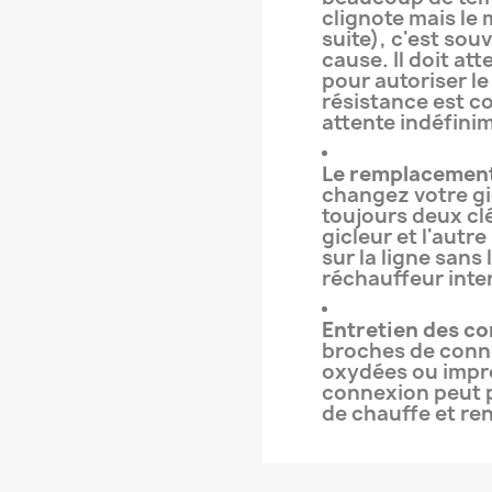
clignote mais le 
suite), c'est sou
cause. Il doit at
pour autoriser le
résistance est co
attente indéfini
Le remplacement 
changez votre gic
toujours deux clé
gicleur et l'autre
sur la ligne san
réchauffeur inter
Entretien des co
broches de conne
oxydées ou impr
connexion peut 
de chauffe et re