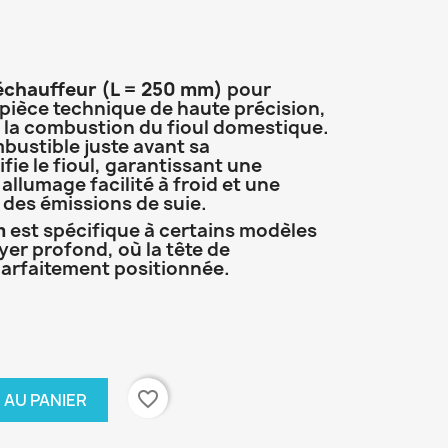
réchauffeur (L = 250 mm)
pour
pièce technique de haute précision,
 la combustion du fioul domestique.
bustible juste avant sa
difie le fioul, garantissant une
allumage facilité à froid et une
 des émissions de suie.
m
est spécifique à certains modèles
yer profond, où la tête de
parfaitement positionnée.
favorite_border
 AU PANIER