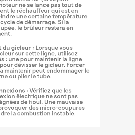
moteur ne se lance pas tout de
vent le réchauffeur qui est en
teindre une certaine température
 cycle de démarrage. Si la
upée, le brûleur restera en
ment.
du gicleur :
Lorsque vous
leur sur cette ligne, utilisez
s : une pour maintenir la ligne
 pour dévisser le gicleur. Forcer
s la maintenir peut endommager le
ne ou plier le tube.
nnexions :
Vérifiez que les
xion électrique ne sont pas
égnées de fioul. Une mauvaise
provoquer des micro-coupures
ndre la combustion instable.