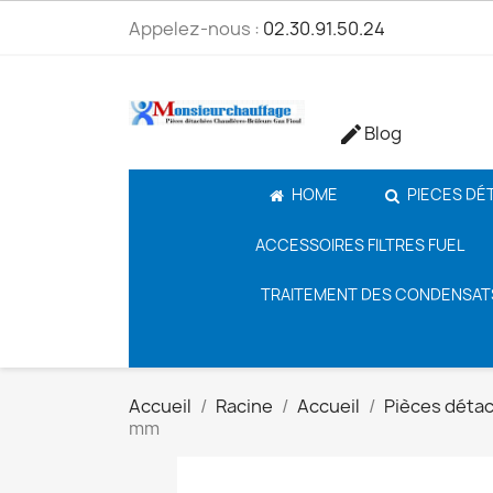
Appelez-nous :
02.30.91.50.24
Blog

HOME
PIECES DÉ
ACCESSOIRES FILTRES FUEL
TRAITEMENT DES CONDENSAT
Accueil
Racine
Accueil
Pièces déta
mm