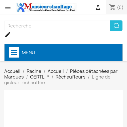
shopping_cart


(0)

MENU
Accueil
Racine
Accueil
Pièces détachées par
Marques
OERTLI ®
Réchauffeurs
Ligne de
gicleur réchauffée