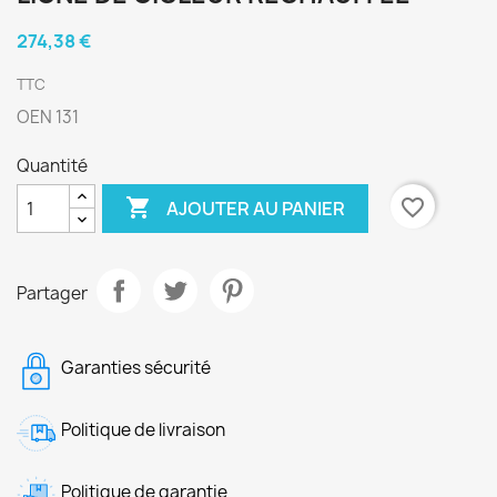
274,38 €
TTC
OEN 131
Quantité

favorite_border
AJOUTER AU PANIER
Partager
Garanties sécurité
Politique de livraison
Politique de garantie