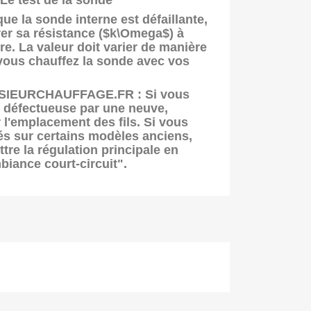
 Le test de la sonde
ue la sonde interne est défaillante,
r sa résistance (
$k\Omega$
) à
re. La valeur doit varier de manière
vous chauffez la sonde avec vos
NSIEURCHAUFFAGE.FR :
Si vous
 défectueuse par une neuve,
 l'emplacement des fils. Si vous
tés sur certains modèles anciens,
tre la régulation principale en
iance court-circuit".