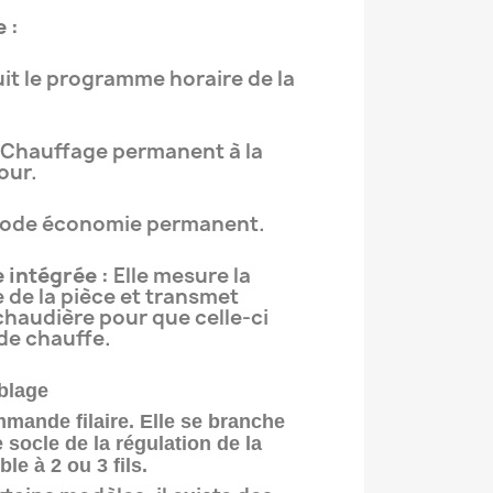
 :
it le programme horaire de la
Chauffage permanent à la
our.
ode économie permanent.
 intégrée :
Elle mesure la
 de la pièce et transmet
 chaudière pour que celle-ci
de chauffe.
blage
mande filaire. Elle se branche
 socle de la régulation de la
âble à
2 ou 3 fils
.