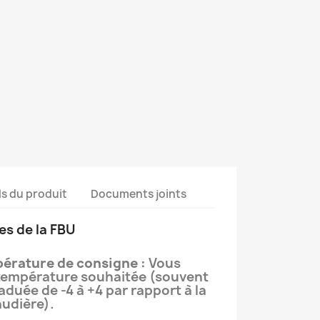
ls du produit
Documents joints
es de la FBU
pérature de consigne :
Vous
 température souhaitée (souvent
aduée de -4 à +4 par rapport à la
audière).