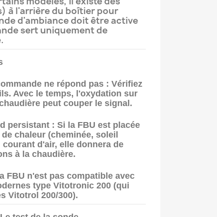
tains modèles, il existe des
 à l'arrière du boîtier pour
onde d'ambiance doit être active
ande sert uniquement de
.
s
 commande ne répond pas :
Vérifiez
ils. Avec le temps, l'oxydation sur
 chaudière peut couper le signal.
d persistant :
Si la FBU est placée
 de chaleur (cheminée, soleil
 courant d'air, elle donnera de
ons à la chaudière.
a FBU n'est pas compatible avec
modernes type
Vitotronic 200
(qui
es
Vitotrol 200/300
).