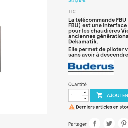
341,16 €
TTC
La télécommande
FBU
FBU) est une interfac
pour les chaudières
Vi
anciennes générations
Dekamatik
.
Elle permet de piloter
sans avoir à descendre 
Quantité

AJOUTER

Derniers articles en sto
Partager