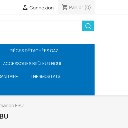
shopping_cart

Panier
(0)
Connexion
PIÈCES DÉTACHÉES GAZ
ACCESSOIRES BRÛLEUR FIOUL
ANITAIRE
THERMOSTATS
mande FBU
FBU