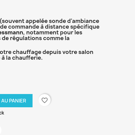
(souvent appelée sonde d'ambiance
e de commande à distance spécifique
essmann
, notamment pour les
 de régulations comme la
 votre chauffage depuis votre salon
à la chaufferie.
favorite_border
 AU PANIER
ck