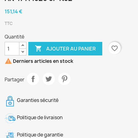
151,14 €
TTC
Quantité

favorite_border
AJOUTER AU PANIER

Derniers articles en stock
Partager
Garanties sécurité
Politique de livraison
Politique de garantie