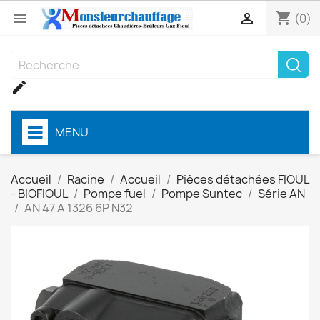
shopping_cart


(0)

MENU
Accueil
Racine
Accueil
Pièces détachées FIOUL
- BIOFIOUL
Pompe fuel
Pompe Suntec
Série AN
AN 47 A 1326 6P N32