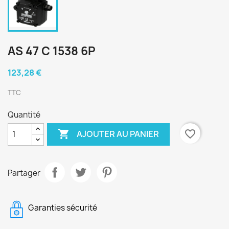
AS 47 C 1538 6P
123,28 €
TTC
Quantité

favorite_border
AJOUTER AU PANIER
Partager
Garanties sécurité