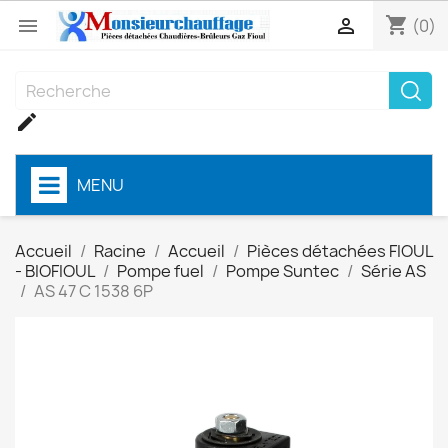
shopping_cart


(0)

MENU
Accueil
Racine
Accueil
Pièces détachées FIOUL
- BIOFIOUL
Pompe fuel
Pompe Suntec
Série AS
AS 47 C 1538 6P