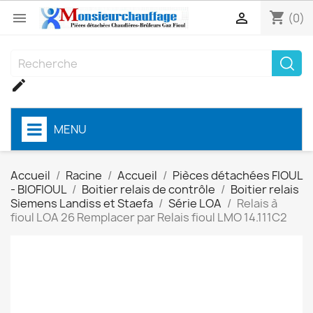
shopping_cart


(0)

MENU
Accueil
Racine
Accueil
Pièces détachées FIOUL
- BIOFIOUL
Boitier relais de contrôle
Boitier relais
Siemens Landiss et Staefa
Série LOA
Relais à
fioul LOA 26 Remplacer par Relais fioul LMO 14.111C2