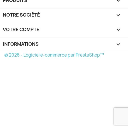
PRODUITS

NOTRE SOCIÉTÉ

VOTRE COMPTE

INFORMATIONS
keyboard_arrow_down
© 2026 - Logiciel e-commerce par PrestaShop™