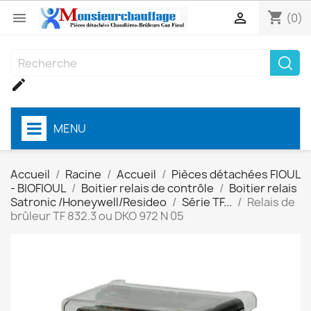
shopping_cart


(0)

MENU
Accueil
Racine
Accueil
Pièces détachées FIOUL
- BIOFIOUL
Boitier relais de contrôle
Boitier relais
Satronic /Honeywell/Resideo
Série TF...
Relais de
brûleur TF 832.3 ou DKO 972 N 05