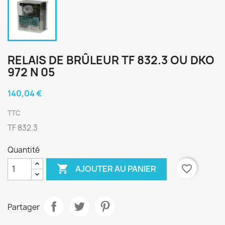
RELAIS DE BRÛLEUR TF 832.3 OU DKO
972 N 05
140,04 €
TTC
TF 832.3
Quantité

favorite_border
AJOUTER AU PANIER
Partager