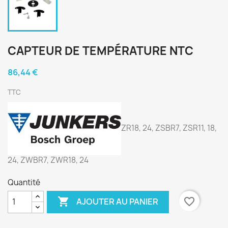
CAPTEUR DE TEMPÉRATURE NTC
86,44 €
TTC
ZR18, 24, ZSBR7, ZSR11, 18,
24, ZWBR7, ZWR18, 24
Quantité

favorite_border
AJOUTER AU PANIER