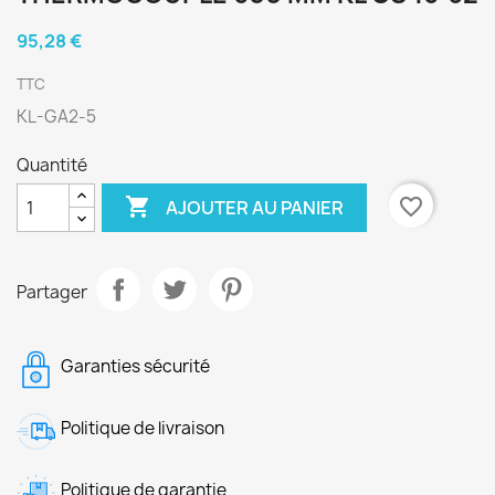
95,28 €
TTC
KL-GA2-5
Quantité

favorite_border
AJOUTER AU PANIER
Partager
Garanties sécurité
Politique de livraison
Politique de garantie