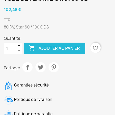
102,48 €
TTC
80 DV, Star 60 / 100 GE S
Quantité

favorite_border
AJOUTER AU PANIER
Partager
Garanties sécurité
Politique de livraison
Politique de garantie