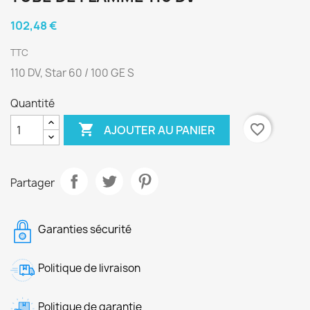
102,48 €
TTC
110 DV, Star 60 / 100 GE S
Quantité

favorite_border
AJOUTER AU PANIER
Partager
Garanties sécurité
Politique de livraison
Politique de garantie