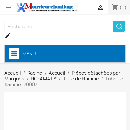
shopping_cart


(0)

MENU
Accueil
Racine
Accueil
Pièces détachées par
Marques
HOFAMAT ®
Tube de Flamme
Tube de
flamme 170007