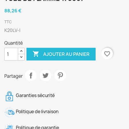
88,26 €
TTC
K20LV-I
Quantité

favorite_border
AJOUTER AU PANIER
Partager
Garanties sécurité
Politique de livraison
Politique de garantie