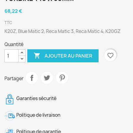
68,22 €
TTC
K20Z, Blue Matic 2, Reca Matic 3, Reca Matic 4, K20GZ
Quantité

favorite_border
AJOUTER AU PANIER
Partager
Garanties sécurité
Politique de livraison
Politique de garantie