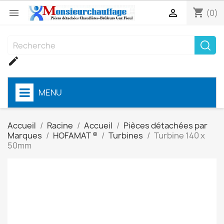
shopping_cart


(0)

MENU
Accueil
Racine
Accueil
Pièces détachées par
Marques
HOFAMAT ®
Turbines
Turbine 140 x
50mm