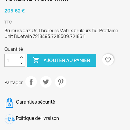
205,62 €
TTC
Bruleurs gaz Unit bruleurs Matrix bruleurs fiul Proflame
Unit Bluetwin 7218493.7218509.7218511
Quantité

favorite_border
AJOUTER AU PANIER
Partager
Garanties sécurité
Politique de livraison