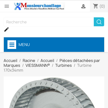
shopping_cart


(0)

MENU
Accueil
Racine
Accueil
Pièces détachées par
Marques
VIESSMANN®
Turbines
Turbine
170x34mm