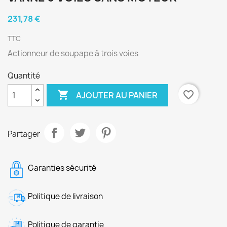
231,78 €
TTC
Actionneur de soupape à trois voies
Quantité

favorite_border
AJOUTER AU PANIER
Partager
Garanties sécurité
Politique de livraison
Politique de garantie