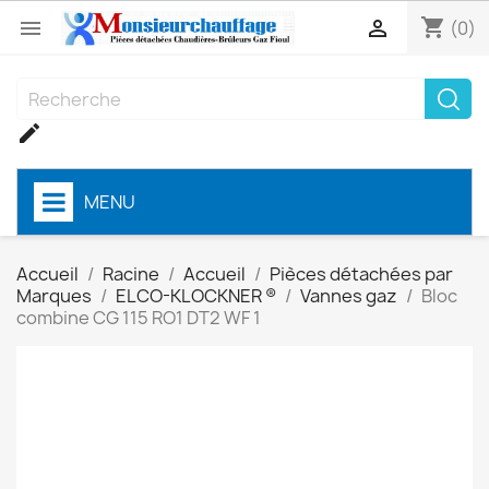
shopping_cart


(0)

MENU
Accueil
Racine
Accueil
Pièces détachées par
Marques
ELCO-KLOCKNER ®
Vannes gaz
Bloc
combine CG 115 RO1 DT2 WF 1