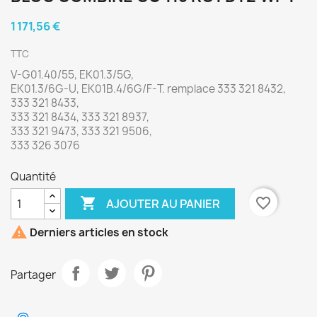
1 171,56 €
TTC
V-G01.40/55, EK01.3/5G,
EK01.3/6G-U, EK01B.4/6G/F-T.
remplace 333 321 8432,
333 321 8433,
333 321 8434, 333 321 8937,
333 321 9473, 333 321 9506,
333 326 3076
Quantité

favorite_border
AJOUTER AU PANIER

Derniers articles en stock
Partager