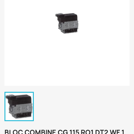
BLOC COMBINE CG 115 RO1 DT2 WF 1