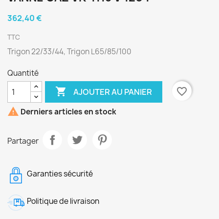
362,40 €
TTC
Trigon 22/33/44, Trigon L65/85/100
Quantité

favorite_border
AJOUTER AU PANIER

Derniers articles en stock
Partager
Garanties sécurité
Politique de livraison