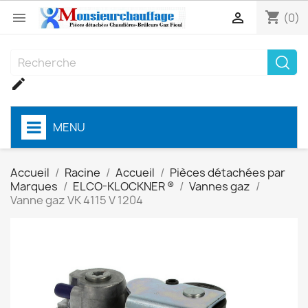
shopping_cart


(0)

MENU
Accueil
Racine
Accueil
Pièces détachées par
Marques
ELCO-KLOCKNER ®
Vannes gaz
Vanne gaz VK 4115 V 1204