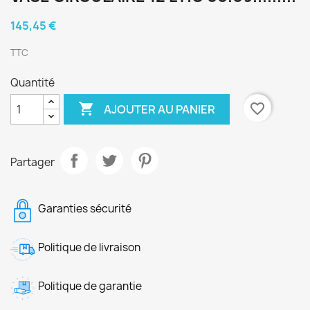
145,45 €
TTC
Quantité

favorite_border
AJOUTER AU PANIER
Partager
Garanties sécurité
Politique de livraison
Politique de garantie