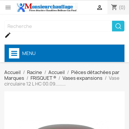
shopping_cart


(0)

MENU
Accueil
Racine
Accueil
Pièces détachées par
Marques
FRISQUET ®
Vases expansions
Vase
circulaire 12 L HC 00.09.........